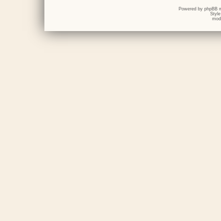
Powered by
phpBB
m
Styl
mod