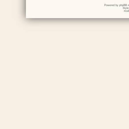
Powered by
phpBB
m
Styl
mod