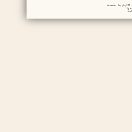
Powered by
phpBB
m
Styl
mod