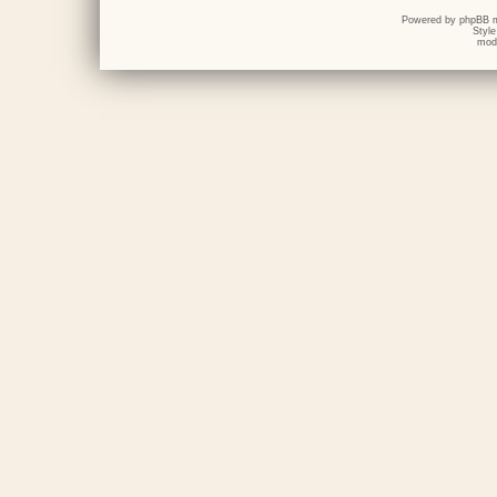
Powered by
phpBB
m
Styl
mod