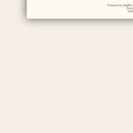
Powered by
phpBB
m
Styl
mod