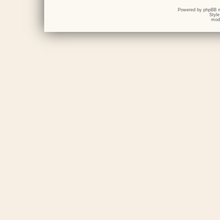
Powered by
phpBB
m
Styl
mod