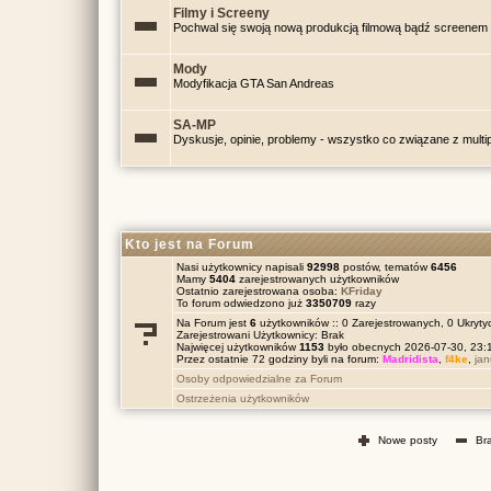
Filmy i Screeny
Pochwal się swoją nową produkcją filmową bądź screenem 
Mody
Modyfikacja GTA San Andreas
SA-MP
Dyskusje, opinie, problemy - wszystko co związane z mul
Kto jest na Forum
Nasi użytkownicy napisali
92998
postów, tematów
6456
Mamy
5404
zarejestrowanych użytkowników
Ostatnio zarejestrowana osoba:
KFriday
To forum odwiedzono już
3350709
razy
Na Forum jest
6
użytkowników :: 0 Zarejestrowanych, 0 Ukrytyc
Zarejestrowani Użytkownicy: Brak
Najwięcej użytkowników
1153
było obecnych 2026-07-30, 23
Przez ostatnie 72 godziny byli na forum:
Madridista
,
f4ke
,
ja
Osoby odpowiedzialne za Forum
Ostrzeżenia użytkowników
Nowe posty
Br