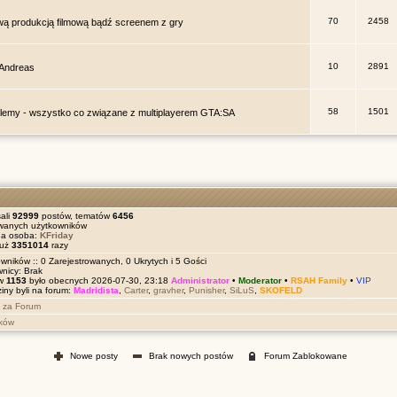
70
2458
wą produkcją filmową bądź screenem z gry
10
2891
 Andreas
58
1501
oblemy - wszystko co związane z multiplayerem GTA:SA
ali
92999
postów, tematów
6456
owanych użytkowników
na osoba:
KFriday
już
3351014
razy
wników :: 0 Zarejestrowanych, 0 Ukrytych i 5 Gości
wnicy: Brak
ów
1153
było obecnych 2026-07-30, 23:18
Administrator
•
Moderator
•
RSAH Family
•
VIP
iny byli na forum:
Madridista
,
Carter
,
gravher
,
Punisher
,
SiLuS
,
SKOFELD
 za Forum
ików
Nowe posty
Brak nowych postów
Forum Zablokowane