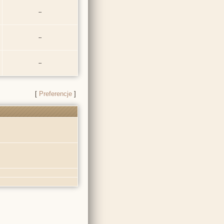
--
--
--
[
Preferencje
]