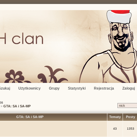
Szukaj
Użytkownicy
Grupy
Statystyki
Rejestracja
Zaloguj
26
»
GTA: SA i SA-MP
GTA: SA i SA-MP
Tematy
Posty
43
1353