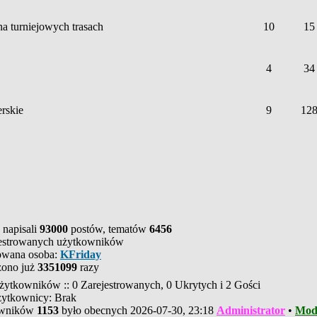
 na turniejowych trasach
10
15
4
34
rskie
9
12
 napisali
93000
postów, tematów
6456
estrowanych użytkowników
rowana osoba:
KFriday
zono już
3351099
razy
żytkowników :: 0 Zarejestrowanych, 0 Ukrytych i 2 Gości
żytkownicy: Brak
owników
1153
było obecnych 2026-07-30, 23:18
Administrator
•
Mod