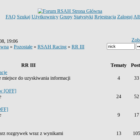
FAQ
Szukaj
Użytkownicy
Grupy
Statystyki
Rejestracja
Zaloguj
Al
Zob
08, 19:06
ówna
»
Pozostałe
»
RSAH Racing
»
RR III
RR III
Tematy
Pos
acje
e miejsce do uzyskiwania informacji
4
33
ów [OFF]
e
24
52
OFF]
e
9
17
narz rozgrywek wraz z wynikami
13
10