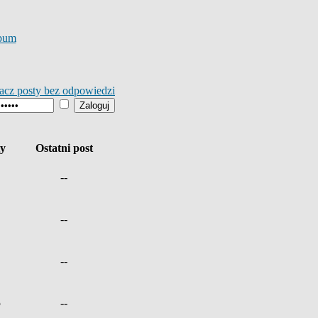
bum
acz posty bez odpowiedzi
ty
Ostatni post
--
--
--
5
--