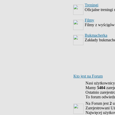
Treningi
Oficjalne treningi
Filmy
Filmy z wyścigów
Bukmacherka
Zakłady bukmache
Kto jest na Forum
Nasi użytkownicy
Mamy
5404
zarej
Ostatnio zarejest
To forum odwied
Na Forum jest
2
u
Zarejestrowani U
Najwięcej użytk