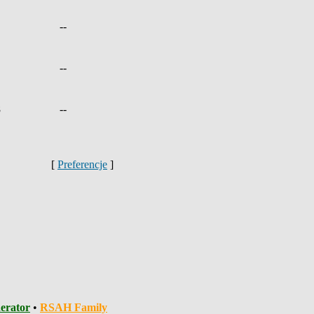
--
--
8
--
[
Preferencje
]
erator
•
RSAH Family