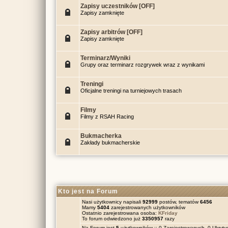
Zapisy uczestników [OFF]
Zapisy zamknięte
Zapisy arbitrów [OFF]
Zapisy zamknięte
Terminarz/Wyniki
Grupy oraz terminarz rozgrywek wraz z wynikami
Treningi
Oficjalne treningi na turniejowych trasach
Filmy
Filmy z RSAH Racing
Bukmacherka
Zakłady bukmacherskie
Kto jest na Forum
Nasi użytkownicy napisali
92999
postów, tematów
6456
Mamy
5404
zarejestrowanych użytkowników
Ostatnio zarejestrowana osoba:
KFriday
To forum odwiedzono już
3350957
razy
Na Forum jest
5
użytkowników :: 0 Zarejestrowanych, 0 Ukrytyc