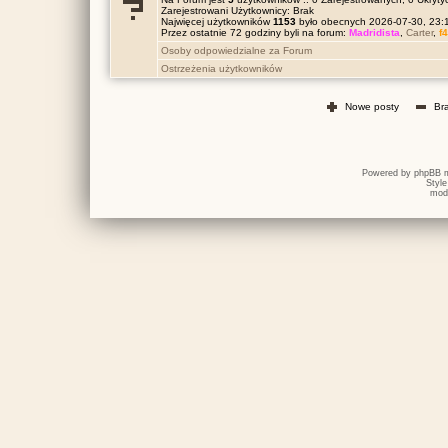
Zarejestrowani Użytkownicy: Brak
Najwięcej użytkowników
1153
było obecnych 2026-07-30, 23
Przez ostatnie 72 godziny byli na forum:
Madridista
,
Carter
,
f
Osoby odpowiedzialne za Forum
Ostrzeżenia użytkowników
Nowe posty
Br
Powered by
phpBB
m
Styl
mod