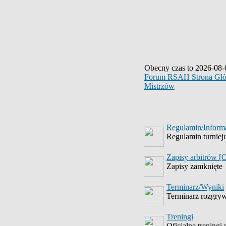
Obecny czas to 2026-08-
Forum RSAH Strona Gł
Mistrzów
Regulamin/Inform
Regulamin turnieju
Zapisy arbitrów [
Zapisy zamknięte
Terminarz/Wyniki
Terminarz rozgry
Treningi
Oficjalne treningi