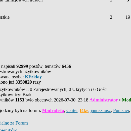
rskie
2
19
 napisali
92999
postów, tematów
6456
estrowanych użytkowników
rowana osoba:
KFriday
zono już
3350820
razy
żytkowników :: 0 Zarejestrowanych, 0 Ukrytych i 6 Gości
żytkownicy: Brak
owników
1153
było obecnych 2026-07-30, 23:18
Administrator
•
Mod
 godziny byli na forum:
Madridista
,
Carter
,
f4ke
,
janusznusz
,
Punisher
ialne za Forum
tkowników