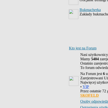
Bukmacherka
Zakłady bukmache
Kto jest na Forum
Nasi użytkownicy
Mamy
5404
zarej
Ostatnio zarejest
To forum odwied
Na Forum jest
6
u
Zarejestrowani U
Najwięcej użytk
•
VIP
Przez ostatnie 72
SKOFELD
Osoby odpowiedz
Ostrzeżenia uży