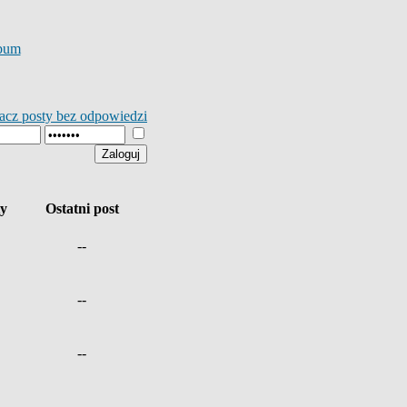
bum
acz posty bez odpowiedzi
ty
Ostatni post
--
--
--
--