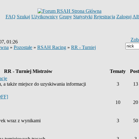
FAQ
Szukaj
Użytkownicy
Grupy
Statystyki
Rejestracja
Zaloguj
Al
Zob
07, 01:26
ówna
»
Pozostałe
»
RSAH Racing
»
RR - Turniej
RR - Turniej Mistrzów
Tematy
Pos
acje
, a także miejsce do uzyskiwania informacji
3
13
OFF]
10
20
wek wraz z wynikami
3
50
 na turniejowych trasach
3
3