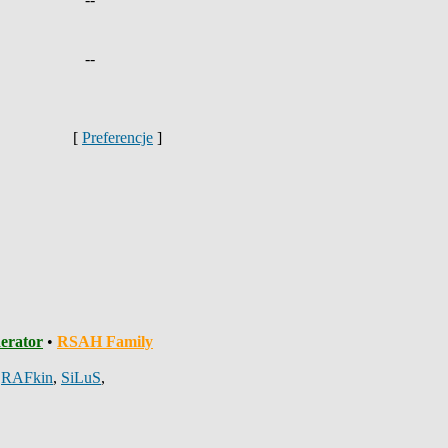
--
[
Preferencje
]
erator
•
RSAH Family
,
RAFkin
,
SiLuS
,