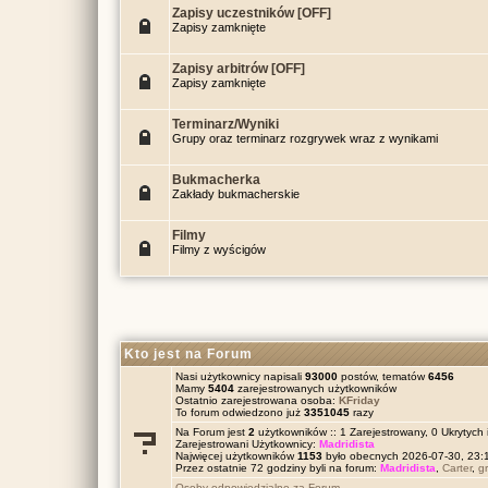
Zapisy uczestników [OFF]
Zapisy zamknięte
Zapisy arbitrów [OFF]
Zapisy zamknięte
Terminarz/Wyniki
Grupy oraz terminarz rozgrywek wraz z wynikami
Bukmacherka
Zakłady bukmacherskie
Filmy
Filmy z wyścigów
Kto jest na Forum
Nasi użytkownicy napisali
93000
postów, tematów
6456
Mamy
5404
zarejestrowanych użytkowników
Ostatnio zarejestrowana osoba:
KFriday
To forum odwiedzono już
3351045
razy
Na Forum jest
2
użytkowników :: 1 Zarejestrowany, 0 Ukrytych 
Zarejestrowani Użytkownicy:
Madridista
Najwięcej użytkowników
1153
było obecnych 2026-07-30, 23
Przez ostatnie 72 godziny byli na forum:
Madridista
,
Carter
,
g
Osoby odpowiedzialne za Forum