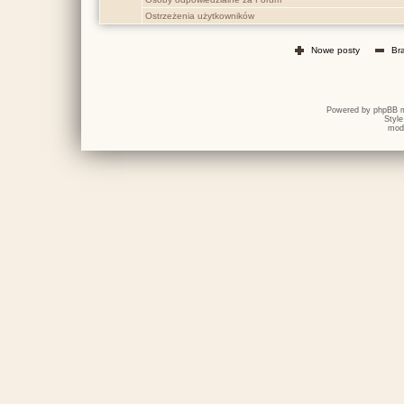
Ostrzeżenia użytkowników
Nowe posty
Br
Powered by
phpBB
m
Styl
mod