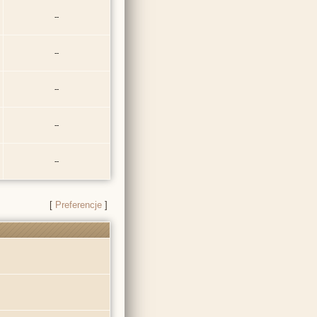
--
--
--
--
--
[
Preferencje
]