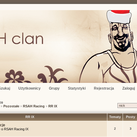
Szukaj
Użytkownicy
Grupy
Statystyki
Rejestracja
Zaloguj
09
»
Pozostałe
»
RSAH Racing
»
RR IX
RR IX
Tematy
Posty
cje
2
3
je o RSAH Racing IX