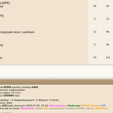
w [OFF]
20
54
ete
FF]
5
10
12
98
 rozgrywek wraz z wynikami
2
48
ng
10
114
ie
ali
92999
postów, tematów
6456
owanych użytkowników
na osoba:
KFriday
już
3350884
razy
wników :: 0 Zarejestrowanych, 0 Ukrytych i 3 Gości
wnicy: Brak
ów
1153
było obecnych 2026-07-30, 23:18
Administrator
•
Moderator
•
RSAH Family
•
VIP
iny byli na forum:
Madridista
,
Carter
,
f4ke
,
janusznusz
,
Punisher
,
RAFkin
,
SiLuS
,
SKOFELD
 za Forum