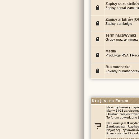
Zapisy uczestnikó
Zapisy zostali zamkni
Zapisy arbitrów [O
Zapisy zamknięte
Terminarz/Wyniki
Grupy oraz terminarz
Media
Produkcje RSAH Raci
Bukmacherka
Zakłady bukmachersk
Kto jest na Forum
Nasi użytkownicy napis
Mamy
5404
zarejestr
Ostatnio zarejestrowa
To forum odwiedzono 
Na Forum jest
3
użytko
Zarejestrowani Użytko
Najwięcej użytkownik
Przez ostatnie 72 godz
Osoby odpowiedzialne