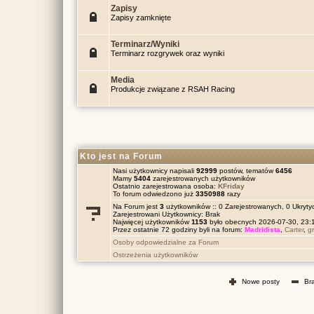
Zapisy
Zapisy zamknięte
Terminarz/Wyniki
Terminarz rozgrywek oraz wyniki
Media
Produkcje związane z RSAH Racing
Kto jest na Forum
Nasi użytkownicy napisali
92999
postów, tematów
6456
Mamy
5404
zarejestrowanych użytkowników
Ostatnio zarejestrowana osoba:
KFriday
To forum odwiedzono już
3350988
razy
Na Forum jest
3
użytkowników :: 0 Zarejestrowanych, 0 Ukrytyc
Zarejestrowani Użytkownicy: Brak
Najwięcej użytkowników
1153
było obecnych 2026-07-30, 23
Przez ostatnie 72 godziny byli na forum:
Madridista
,
Carter
,
g
Osoby odpowiedzialne za Forum
Ostrzeżenia użytkowników
Nowe posty
Br