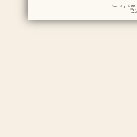
Powered by
phpBB
m
Styl
mod