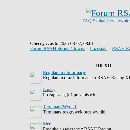
FAQ
Szukaj
Użytkownic
Obecny czas to 2026-08-07, 08:01
Forum RSAH Strona Główna
»
Pozostałe
»
RSAH Ra
RR XII
Regulamin i Informacje
Regulamin oraz informacje o RSAH Racing XI
Zapisy
Po zapisach, już po zapisach
Terminarz/Wyniki
Terminarz rozgrywek oraz wyniki
Media
Produkcje związane z RSAH Racing