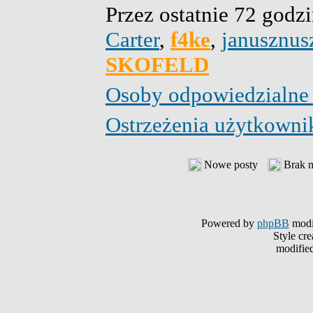
Przez ostatnie 72 godz
Carter
,
f4ke
,
janusznus
SKOFELD
Osoby odpowiedzialne
Ostrzeżenia użytkown
Nowe posty
Brak 
Powered by
phpBB
modi
Style cr
modifie