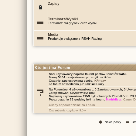
Zapisy
Terminarz/Wyniki
Terminarz rozgrywek oraz wyniki
Media
Produkcje związane z RSAH Racing
Kto jest na Forum
Nasi użytkownicy napisali
93000
postów, tematów
6456
Mamy
5404
zarejestrowanych użytkowników
Ostatnio zarejestrowana osoba:
KFriday
To forum odwiedzono już
3351403
razy
Na Forum jest
4
użytkowników :: 0 Zarejestrowanych, 0 Ukrytyc
Zarejestrowani Użytkownicy: Brak
Najwięcej użytkowników
1153
było obecnych 2026-07-30, 23
Przez ostatnie 72 godziny byli na forum:
Madridista
,
Carter
,
D
Osoby odpowiedzialne za Forum
Ostrzeżenia użytkowników
Nowe posty
Br