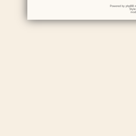
Powered by
phpBB
m
Styl
mod