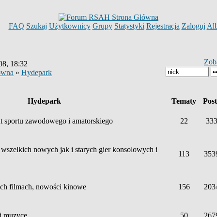
FAQ
Szukaj
Użytkownicy
Grupy
Statystyki
Rejestracja
Zaloguj
Al
Zob
08, 18:32
ówna
»
Hydepark
Hydepark
Tematy
Pos
 sportu zawodowego i amatorskiego
22
33
 wszelkich nowych jak i starych gier konsolowych i
113
353
h filmach, nowości kinowe
156
203
j muzyce
50
267