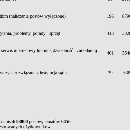
kim (naliczanie postów wyłączone)
196
879
tania, problemy, porady - sprzęt
413
382
serwis internetowy lub inną działalność - zareklamuj
401
364
 wszystko związane z instytucja sądu
39
63
 napisali
93000
postów, tematów
6456
estrowanych użytkowników