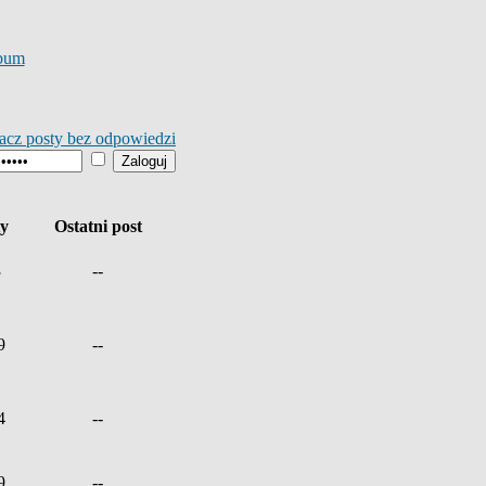
bum
acz posty bez odpowiedzi
ty
Ostatni post
3
--
9
--
4
--
9
--