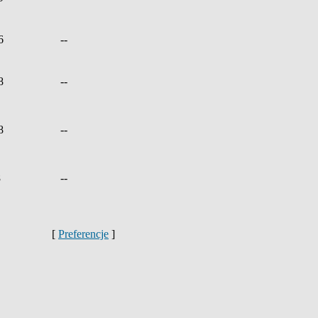
6
--
8
--
8
--
8
--
[
Preferencje
]