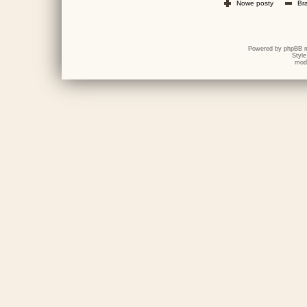
Nowe posty
Br
Powered by
phpBB
m
Styl
mod