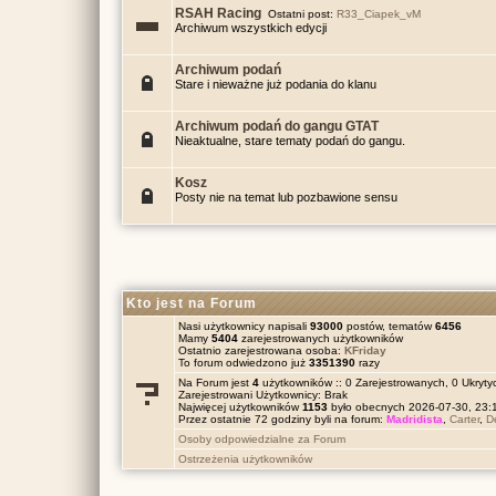
RSAH Racing
Ostatni post:
R33_Ciapek_vM
Archiwum wszystkich edycji
Archiwum podań
Stare i nieważne już podania do klanu
Archiwum podań do gangu GTAT
Nieaktualne, stare tematy podań do gangu.
Kosz
Posty nie na temat lub pozbawione sensu
Kto jest na Forum
Nasi użytkownicy napisali
93000
postów, tematów
6456
Mamy
5404
zarejestrowanych użytkowników
Ostatnio zarejestrowana osoba:
KFriday
To forum odwiedzono już
3351390
razy
Na Forum jest
4
użytkowników :: 0 Zarejestrowanych, 0 Ukrytyc
Zarejestrowani Użytkownicy: Brak
Najwięcej użytkowników
1153
było obecnych 2026-07-30, 23
Przez ostatnie 72 godziny byli na forum:
Madridista
,
Carter
,
D
Osoby odpowiedzialne za Forum
Ostrzeżenia użytkowników