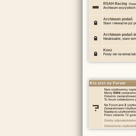
RSAH Racing
Ostat
Archiwum wszystkich 
Archiwum podań
Stare i nieważne już 
Archiwum podań d
Nieaktualne, stare te
Kosz
Posty nie na temat l
Kto jest na Forum
Nasi użytkownicy napis
Mamy
5404
zarejestr
Ostatnio zarejestrowa
To forum odwiedzono 
Na Forum jest
2
użytko
Zarejestrowani Użytko
Najwięcej użytkownik
Przez ostatnie 72 godz
Osoby odpowiedzialne
Ostrzeżenia użytkown