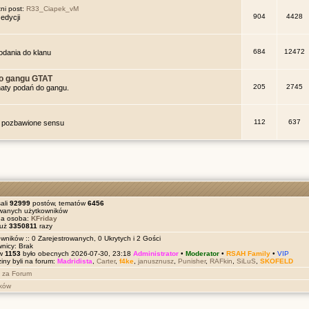
ni post:
R33_Ciapek_vM
904
4428
edycji
684
12472
podania do klanu
o gangu GTAT
205
2745
maty podań do gangu.
112
637
ub pozbawione sensu
ali
92999
postów, tematów
6456
owanych użytkowników
na osoba:
KFriday
już
3350811
razy
wników :: 0 Zarejestrowanych, 0 Ukrytych i 2 Gości
wnicy: Brak
ów
1153
było obecnych 2026-07-30, 23:18
Administrator
•
Moderator
•
RSAH Family
•
VIP
iny byli na forum:
Madridista
,
Carter
,
f4ke
,
janusznusz
,
Punisher
,
RAFkin
,
SiLuS
,
SKOFELD
 za Forum
ików