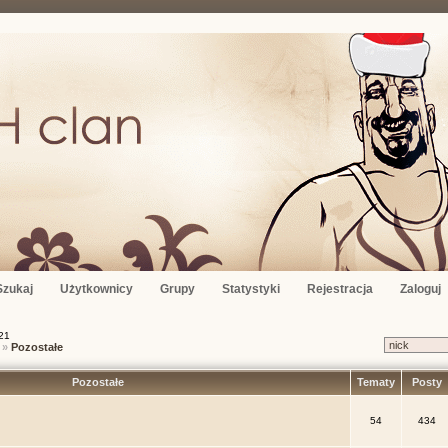
Szukaj
Użytkownicy
Grupy
Statystyki
Rejestracja
Zaloguj
21
»
Pozostałe
Pozostałe
Tematy
Posty
54
434