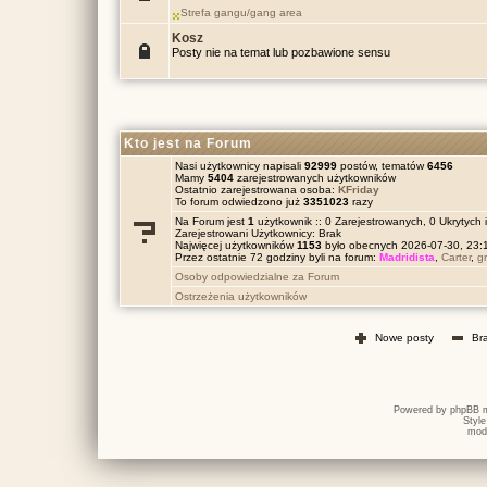
Strefa gangu/gang area
Kosz
Posty nie na temat lub pozbawione sensu
Kto jest na Forum
Nasi użytkownicy napisali
92999
postów, tematów
6456
Mamy
5404
zarejestrowanych użytkowników
Ostatnio zarejestrowana osoba:
KFriday
To forum odwiedzono już
3351023
razy
Na Forum jest
1
użytkownik :: 0 Zarejestrowanych, 0 Ukrytych 
Zarejestrowani Użytkownicy: Brak
Najwięcej użytkowników
1153
było obecnych 2026-07-30, 23
Przez ostatnie 72 godziny byli na forum:
Madridista
,
Carter
,
g
Osoby odpowiedzialne za Forum
Ostrzeżenia użytkowników
Nowe posty
Br
Powered by
phpBB
m
Styl
mod