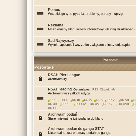
Pomoc
Wszelkiego typu pytania, problemy, porady - sprzęt
Reklama
Masz własny klan, serwis internetowy lub inną działalność - 
Sąd Najwyższy
Wyroki, apelacje i wszystko związane z instytucja sądu
Pozostałe
Pozostałe
RSAH Pier League
Archiwum ligi
RSAH Racing
Ostatni post:
R33_Ciapek_vM
Archiwum wszystkich edycji
RR I
,
RR II
,
RR III
,
RR IV
,
RR V
,
RR VI
,
RR VII
,
R
RR XII
,
RR XIII
,
RR XIV
,
RR XV
,
RR XVI
,
RR XVII
,
R
RR SC
Archiwum podań
Stare i nieważne już podania do klanu
Archiwum podań do gangu GTAT
Nieaktualne, stare tematy podań do gangu.