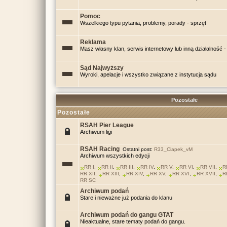
Pomoc
Wszelkiego typu pytania, problemy, porady - sprzęt
Reklama
Masz własny klan, serwis internetowy lub inną działalność - 
Sąd Najwyższy
Wyroki, apelacje i wszystko związane z instytucja sądu
Pozostałe
Pozostałe
RSAH Pier League
Archiwum ligi
RSAH Racing
Ostatni post:
R33_Ciapek_vM
Archiwum wszystkich edycji
RR I
,
RR II
,
RR III
,
RR IV
,
RR V
,
RR VI
,
RR VII
,
R
RR XII
,
RR XIII
,
RR XIV
,
RR XV
,
RR XVI
,
RR XVII
,
R
RR SC
Archiwum podań
Stare i nieważne już podania do klanu
Archiwum podań do gangu GTAT
Nieaktualne, stare tematy podań do gangu.