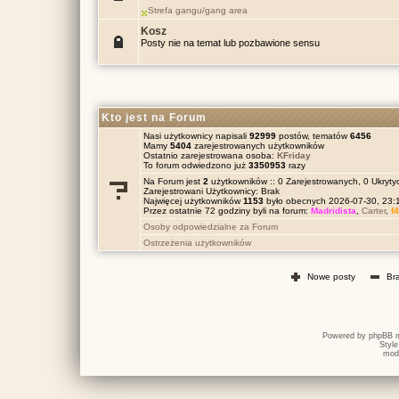
Strefa gangu/gang area
Kosz
Posty nie na temat lub pozbawione sensu
Kto jest na Forum
Nasi użytkownicy napisali
92999
postów, tematów
6456
Mamy
5404
zarejestrowanych użytkowników
Ostatnio zarejestrowana osoba:
KFriday
To forum odwiedzono już
3350953
razy
Na Forum jest
2
użytkowników :: 0 Zarejestrowanych, 0 Ukrytyc
Zarejestrowani Użytkownicy: Brak
Najwięcej użytkowników
1153
było obecnych 2026-07-30, 23
Przez ostatnie 72 godziny byli na forum:
Madridista
,
Carter
,
f
Osoby odpowiedzialne za Forum
Ostrzeżenia użytkowników
Nowe posty
Br
Powered by
phpBB
m
Styl
mod