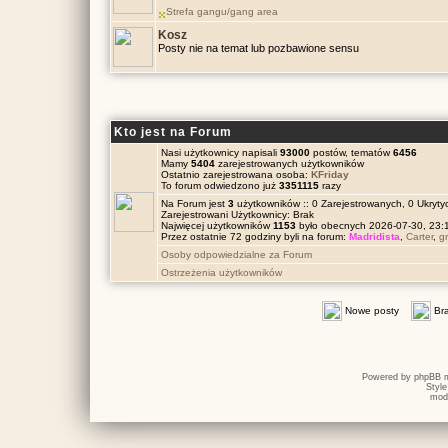
Strefa gangu/gang area
Kosz
Posty nie na temat lub pozbawione sensu
Kto jest na Forum
Nasi użytkownicy napisali
93000
postów, tematów
6456
Mamy
5404
zarejestrowanych użytkowników
Ostatnio zarejestrowana osoba:
KFriday
To forum odwiedzono już
3351115
razy
Na Forum jest
3
użytkowników :: 0 Zarejestrowanych, 0 Ukrytyc
Zarejestrowani Użytkownicy: Brak
Najwięcej użytkowników
1153
było obecnych 2026-07-30, 23
Przez ostatnie 72 godziny byli na forum:
Madridista
,
Carter
,
g
Osoby odpowiedzialne za Forum
Ostrzeżenia użytkowników
Nowe posty
Br
Powered by
phpBB
m
Styl
mod