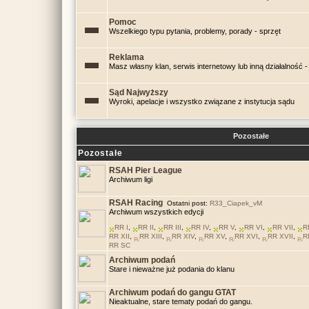
Pomoc
Wszelkiego typu pytania, problemy, porady - sprzęt
Reklama
Masz własny klan, serwis internetowy lub inną działalność - 
Sąd Najwyższy
Wyroki, apelacje i wszystko związane z instytucja sądu
Pozostałe
Pozostałe
RSAH Pier League
Archiwum ligi
RSAH Racing
Ostatni post:
R33_Ciapek_vM
Archiwum wszystkich edycji
RR I
,
RR II
,
RR III
,
RR IV
,
RR V
,
RR VI
,
RR VII
,
R
RR XII
,
RR XIII
,
RR XIV
,
RR XV
,
RR XVI
,
RR XVII
,
R
RR SC
Archiwum podań
Stare i nieważne już podania do klanu
Archiwum podań do gangu GTAT
Nieaktualne, stare tematy podań do gangu.