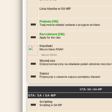
Lista klanów w SA-MP
Podania [ON]
Tutaj można składać podania o przyjęcie do klanu
Recruitment [ON]
Apply for the clan
Klanówki
Mecze klanu RSAH
Mecze RSAH
Wyzwij nas
Dział przeznaczony na składanie podań odnośnie meczów
Sojusz
Propozycje o zawarcie sojuszu pomiędzy klanami
GTA: SA i SA-MP
GTA: SA i SA-MP
Scripting
Scripting w SA-MP