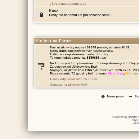
Strefa gangu/gang area
Kosz
Posty nie na temat lub pozbawione sensu
Kto jest na Forum
Nasi użytkownicy napisali
92998
postów, tematów
6456
Mamy
5404
zarejestrowanych użytkowników
Ostatnio zarejestrowana osoba:
KFriday
To forum odwiedzono już
3350693
razy
Na Forum jest
3
użytkowników :: 0 Zarejestrowanych, 0 Ukrytyc
Zarejestrowani Użytkownicy: Brak
Najwięcej użytkowników
1153
było obecnych 2026-07-30, 23
Przez ostatnie 72 godziny byli na forum:
Madridista
,
f4ke
,
ja
Osoby odpowiedzialne za Forum
Ostrzeżenia użytkowników
Nowe posty
Br
Powered by
phpBB
m
Styl
mod