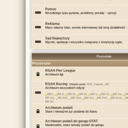
Pomoc
Wszelkiego typu pytania, problemy, porady - sprzęt
Reklama
Masz własny klan, serwis internetowy lub inną działalność - 
Sąd Najwyższy
Wyroki, apelacje i wszystko związane z instytucja sądu
Pozostałe
Pozostałe
RSAH Pier League
Archiwum ligi
RSAH Racing
Ostatni post:
R33_Ciapek_vM
Archiwum wszystkich edycji
RR I
,
RR II
,
RR III
,
RR IV
,
RR V
,
RR VI
,
RR VII
,
R
RR XII
,
RR XIII
,
RR XIV
,
RR XV
,
RR XVI
,
RR XVII
,
R
RR SC
Archiwum podań
Stare i nieważne już podania do klanu
Archiwum podań do gangu GTAT
Nieaktualne, stare tematy podań do gangu.