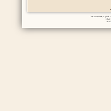
Powered by
phpBB
m
Styl
mod