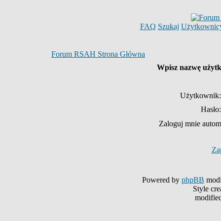
FAQ
Szukaj
Użytkownic
Forum RSAH Strona Główna
Wpisz nazwę użytko
Użytkownik:
Hasło:
Zaloguj mnie autom
Za
Powered by
phpBB
modi
Style cr
modifie