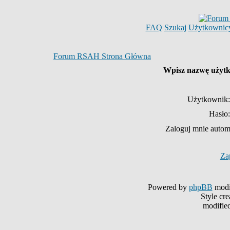
FAQ
Szukaj
Użytkownic
Forum RSAH Strona Główna
Wpisz nazwę użytko
Użytkownik:
Hasło:
Zaloguj mnie autom
Za
Powered by
phpBB
modi
Style cr
modifie