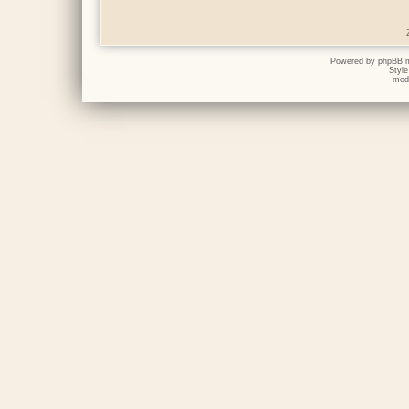
Powered by
phpBB
m
Styl
mod