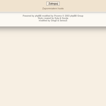
Zapomniałem hasła
Powered by
phpBB
modified by
Przemo
© 2003 phpBB Group
Style created by
Kula
&
Gozda
modified by
Greg0
&
SeriouS