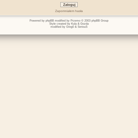
Zapomniałem hasła
Powered by
phpBB
modified by
Przemo
© 2003 phpBB Group
Style created by
Kula
&
Gozda
modified by
Greg0
&
SeriouS