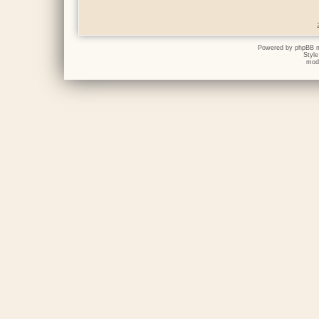
Powered by
phpBB
m
Styl
mod