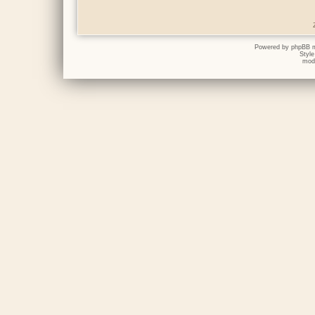
Powered by
phpBB
m
Styl
mod