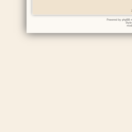
Powered by
phpBB
m
Styl
mod