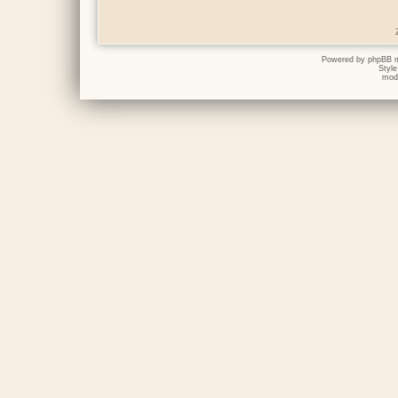
Powered by
phpBB
m
Styl
mod