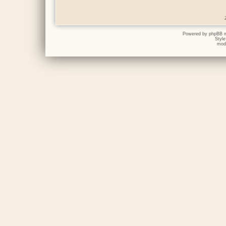
Powered by
phpBB
m
Styl
mod