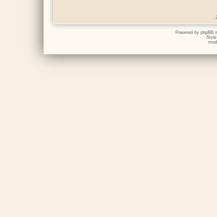
Powered by
phpBB
m
Styl
mod