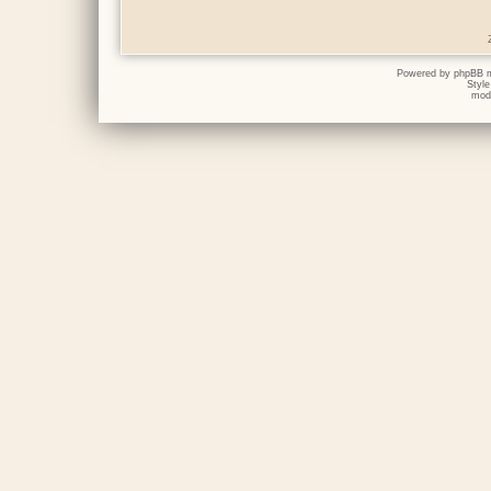
Powered by
phpBB
m
Styl
mod