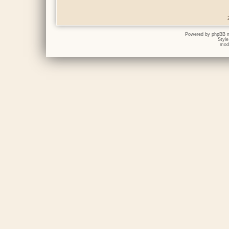
Powered by
phpBB
m
Styl
mod