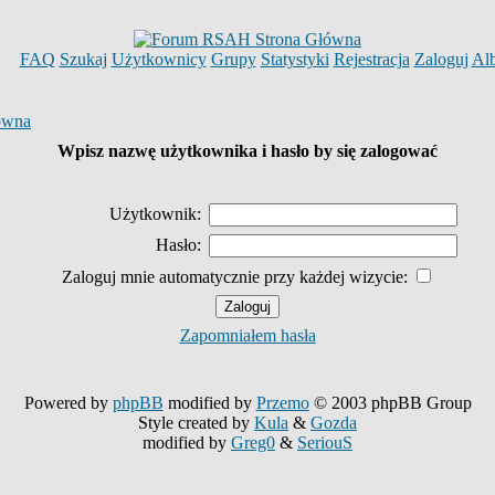
FAQ
Szukaj
Użytkownicy
Grupy
Statystyki
Rejestracja
Zaloguj
Al
ówna
Wpisz nazwę użytkownika i hasło by się zalogować
Użytkownik:
Hasło:
Zaloguj mnie automatycznie przy każdej wizycie:
Zapomniałem hasła
Powered by
phpBB
modified by
Przemo
© 2003 phpBB Group
Style created by
Kula
&
Gozda
modified by
Greg0
&
SeriouS