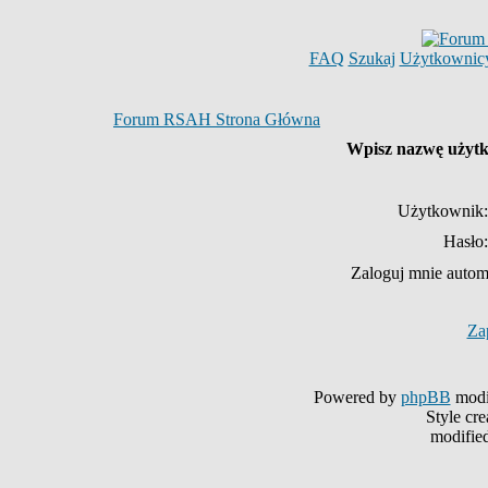
FAQ
Szukaj
Użytkownic
Forum RSAH Strona Główna
Wpisz nazwę użytko
Użytkownik:
Hasło:
Zaloguj mnie autom
Za
Powered by
phpBB
modi
Style cr
modifie