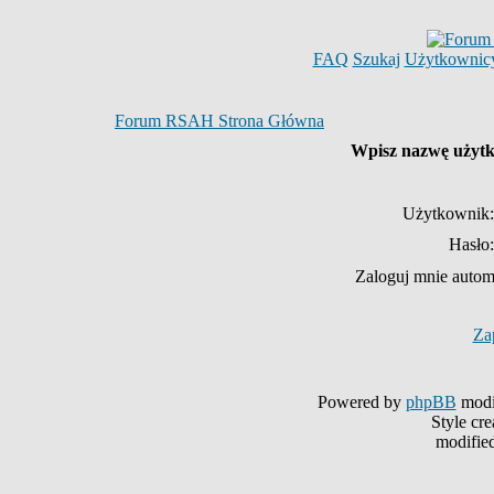
FAQ
Szukaj
Użytkownic
Forum RSAH Strona Główna
Wpisz nazwę użytko
Użytkownik:
Hasło:
Zaloguj mnie autom
Za
Powered by
phpBB
modi
Style cr
modifie