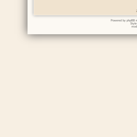
Powered by
phpBB
m
Styl
mod