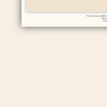
Powered by
phpBB
m
Styl
mod