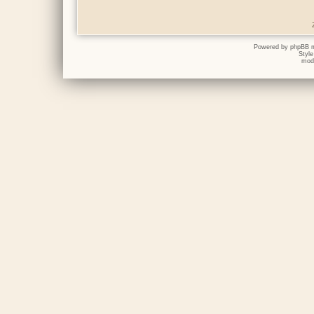
Powered by
phpBB
m
Styl
mod