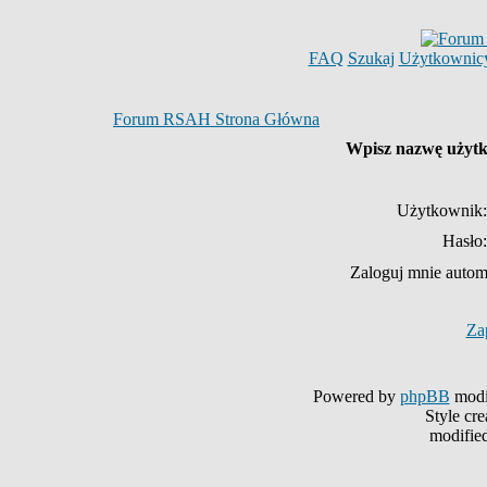
FAQ
Szukaj
Użytkownic
Forum RSAH Strona Główna
Wpisz nazwę użytko
Użytkownik:
Hasło:
Zaloguj mnie autom
Za
Powered by
phpBB
modi
Style cr
modifie