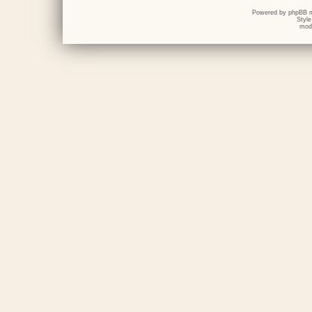
Powered by
phpBB
m
Styl
mod