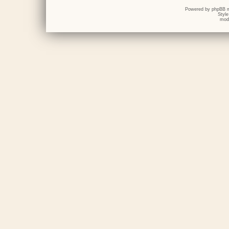
Powered by
phpBB
m
Styl
mod