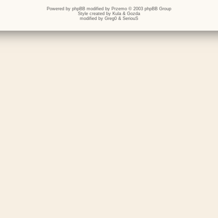
Powered by
phpBB
modified by
Przemo
© 2003 phpBB Group
Style created by
Kula
&
Gozda
modified by
Greg0
&
SeriouS