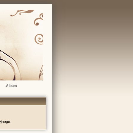
Album
yjnego.