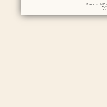
Powered by
phpBB
m
Styl
mod