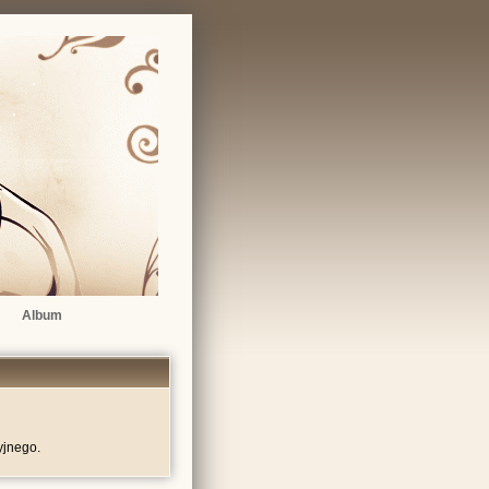
Album
yjnego.