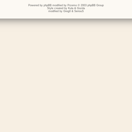
Powered by
phpBB
modified by
Przemo
© 2003 phpBB Group
Style created by
Kula
&
Gozda
modified by
Greg0
&
SeriouS