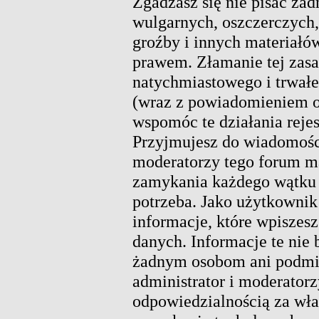
Zgadzasz się nie pisać ża
wulgarnych, oszczerczych,
groźby i innych materiałó
prawem. Złamanie tej zas
natychmiastowego i trwałe
(wraz z powiadomieniem o
wspomóc te działania rejes
Przyjmujesz do wiadomości
moderatorzy tego forum m
zamykania każdego wątku w
potrzeba. Jako użytkownik 
informacje, które wpisze
danych. Informacje te nie
żadnym osobom ani podmio
administrator i moderatorz
odpowiedzialnością za wł