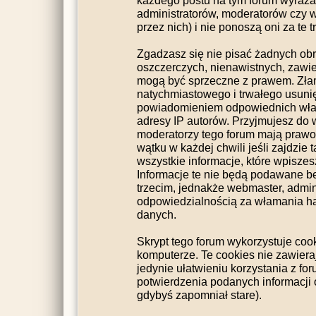
każdego postu na tym forum wyraża p
administratorów, moderatorów czy
przez nich) i nie ponoszą oni za te 
Zgadzasz się nie pisać żadnych ob
oszczerczych, nienawistnych, zawier
mogą być sprzeczne z prawem. Zła
natychmiastowego i trwałego usunię
powiadomieniem odpowiednich wład
adresy IP autorów. Przyjmujesz do 
moderatorzy tego forum mają praw
wątku w każdej chwili jeśli zajdzie
wszystkie informacje, które wpisz
Informacje te nie będą podawane 
trzecim, jednakże webmaster, admini
odpowiedzialnością za włamania h
danych.
Skrypt tego forum wykorzystuje coo
komputerze. Te cookies nie zawieraj
jedynie ułatwieniu korzystania z fo
potwierdzenia podanych informacji o
gdybyś zapomniał stare).